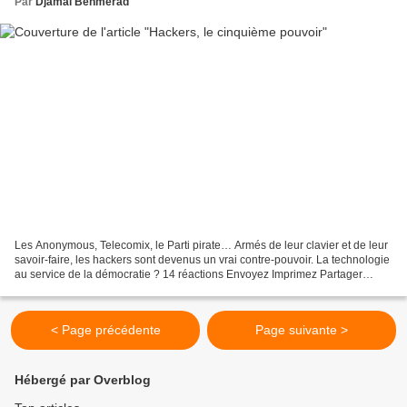
Par
Djamal Benmerad
Les Anonymous, Telecomix, le Parti pirate… Armés de leur clavier et de leur
savoir-faire, les hackers sont devenus un vrai contre-pouvoir. La technologie
au service de la démocratie ? 14 réactions Envoyez Imprimez Partager
Photo : Rudy Waks pour Télérama...
< Page précédente
Page suivante >
Hébergé par Overblog