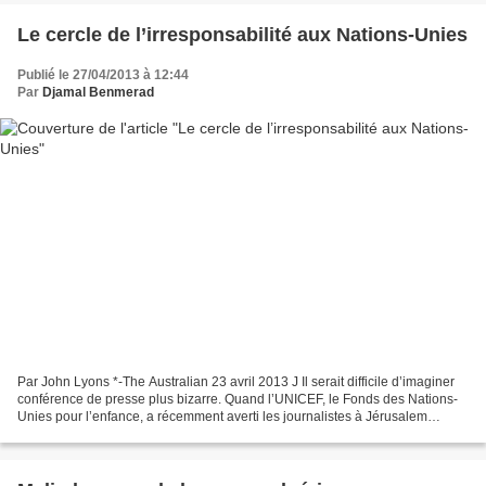
Le cercle de l’irresponsabilité aux Nations-Unies
Publié le 27/04/2013 à 12:44
Par
Djamal Benmerad
Par John Lyons *-The Australian 23 avril 2013 J Il serait difficile d’imaginer
conférence de presse plus bizarre. Quand l’UNICEF, le Fonds des Nations-
Unies pour l’enfance, a récemment averti les journalistes à Jérusalem
qu’elle publiait un rapport sur...