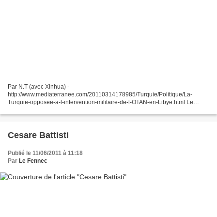
Par N.T (avec Xinhua) -
http://www.mediaterranee.com/20110314178985/Turquie/Politique/La-
Turquie-opposee-a-l-intervention-militaire-de-l-OTAN-en-Libye.html Le
premier ministre turc (Photo: (DR) Le Premier ministre turc, Recep Tayyip
Erdogan, a déclaré...
Cesare Battisti
Publié le 11/06/2011 à 11:18
Par
Le Fennec