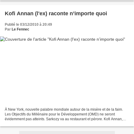
Kofi Annan (l'ex) raconte n’importe quoi
Publié le 03/12/2010 à 20:49
Par
Le Fennec
À New York, nouvelle palabre mondiale autour de la misère et de la faim.
Les Objectifs du Millénaire pour le Développement (OMD) ne seront
évidemment pas atteints. Sarkozy va au restaurant et pérore. Kofi Annan,
ancien secrétaire général de l’ONU, montre...