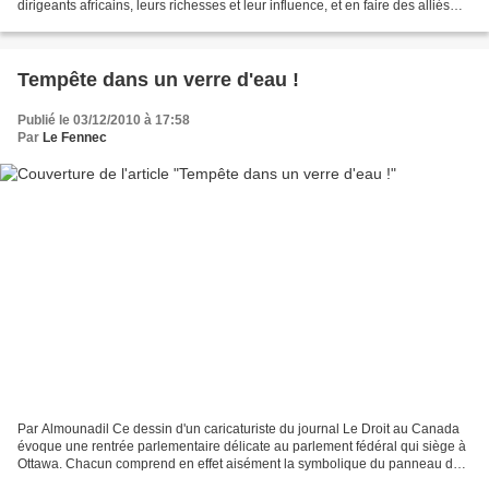
dirigeants africains, leurs richesses et leur influence, et en faire des alliés
privilégiés de la France :...
Tempête dans un verre d'eau !
Publié le 03/12/2010 à 17:58
Par
Le Fennec
Par Almounadil Ce dessin d'un caricaturiste du journal Le Droit au Canada
évoque une rentrée parlementaire délicate au parlement fédéral qui siège à
Ottawa. Chacun comprend en effet aisément la symbolique du panneau de
signalisation bien en évidence sur...