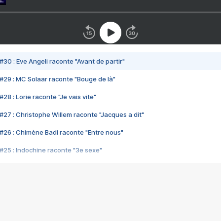
#30 : Eve Angeli raconte "Avant de partir"
#29 : MC Solaar raconte "Bouge de là"
28 : Lorie raconte "Je vais vite"
#27 : Christophe Willem raconte "Jacques a dit"
#26 : Chimène Badi raconte "Entre nous"
#25 : Indochine raconte "3e sexe"
#24 : Zaho raconte "C'est chelou"
#23 : Patrick Bruel raconte "Au café des délices"
#22 : Kyo raconte "Le chemin"