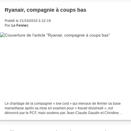
Ryanair, compagnie à coups bas
Publié le 21/10/2010 à 22:19
Par
Le Fennec
Le chantage de la compagnie « low cost » qui menace de fermer sa base
marseillaise après sa mise en examen pour « travail dissimulé », est
dénoncé par le PCF, mais soutenu par Jean-Claude Gaudin et Christine
Lagarde. Par Pierre Ivorra «Je ne suis pas...