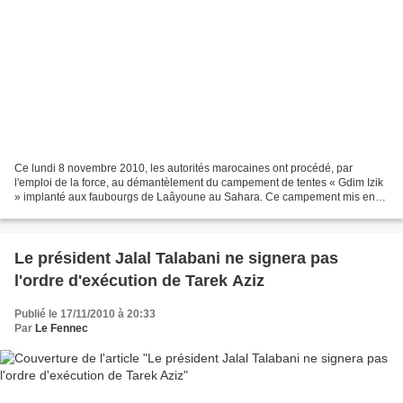
Ce lundi 8 novembre 2010, les autorités marocaines ont procédé, par
l'emploi de la force, au démantèlement du campement de tentes « Gdim Izik
» implanté aux faubourgs de Laâyoune au Sahara. Ce campement mis en
place dès le 19 octobre abrite des milliers...
Le président Jalal Talabani ne signera pas
l'ordre d'exécution de Tarek Aziz
Publié le 17/11/2010 à 20:33
Par
Le Fennec