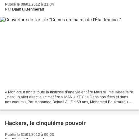
Publié le 08/02/2012 à 21:04
Par
Djamal Benmerad
« Mon cœur abrite toute la tristesse d’une vie entière Mais si j’me laisse faire
, c’est un aller direct au cimetière » MANU KEY : « Dans nos têtes et dans
nos coeurs » Par Mohamed Belaali Ali Ziri 69 ans, Mohamed Boukrourou 41
ans, Abou Bakari Tandia...
Hackers, le cinquième pouvoir
Publié le 31/01/2012 à 00:03