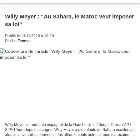
Laayoune, au Sahara occidental, a déclaré...
Willy Meyer : "Au Sahara, le Maroc veut imposer
sa loi"
Publié le 13/11/2010 à 18:19
Par
Le Fennec
Willy Meyer, eurodéputé espagnol de la Gauche Unie / Sergio Torres / AP /
SIPA L’eurodéputé espagnol Willy Meyer a été refoulé du Sahara occidental
alors qu’il venait s’informer sur les affrontements entre l’armée marocaine et
la population Sahraoui....