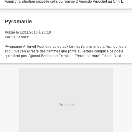
Aaiun : l a situation rappelle celle du régime d’Augusto Pinochet au Chili Les
quartiers d’El Aaiun occupée...
Pyromanie
Publié le 12/11/2010 à 20:18
Par
Le Fennec
Pyromanie A Teryel Pour dire adieu aux larmes j'ai mis le feu à l'exil qui dure
et qui tue j'en ai retiré des flammes que j'offre au lecteur complice ce poète
qui n'écrit pas. Djamal Benmerad Extrait de "Perdre le Nord" Edition Biliki
Publicité