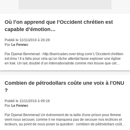
Où l’on apprend que l’Occident chrétien est
capable d’émotion…
Publié le 11/11/2010 à 20:28
Par
Le Fennec
Par Djamal Benmerad - http://barricades.over-blog.com/ L’Occident chrétien
est ému ! Il a fallu pour cela qu’un lâche attentat fasse exploser une église
en Irak. Un laïc doublé d’un internationaliste comme moi trouve que cet
Occident-là a mis du temps...
Combien de pétrodollars coûte une voix à l'ONU
?
Publié le 11/11/2010 à 09:16
Par
Le Fennec
Par Djamal Benmerad Un évènement de la taille d'une prison pour femme
vient nous secouer, comme il ne manquera pas de secouer nos lectrices et
lecteurs, au point de nous poser la question : combien de pétrodollars coûte
une voix à l'ONU ? l'Arabie saoudite,...