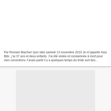
Par Romain Blachier (son site) samedi 13 novembre 2010 Je m’appelle Asia
Bibi , j’ai 37 ans et deux enfants. J’ai été violée et condamnée à mort pour
mes convictions J’avais parlé il y a quelques temps du triste sort des
chrétiens du Pakistan dans un...