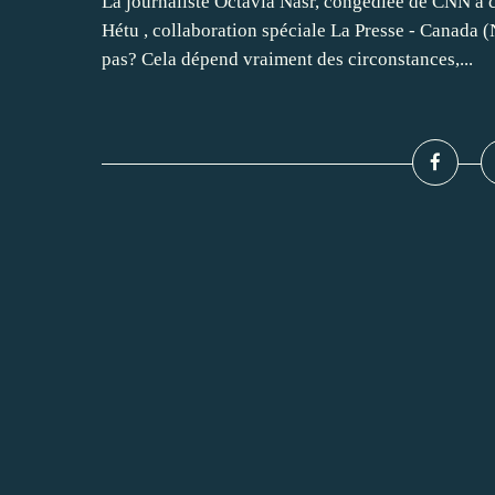
La journaliste Octavia Nasr, congédiée de CNN à c
Hétu , collaboration spéciale La Presse - Canada (
pas? Cela dépend vraiment des circonstances,...