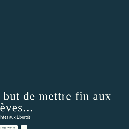
 but de mettre fin aux
èves...
intes aux Libertés
8.08.2010
…