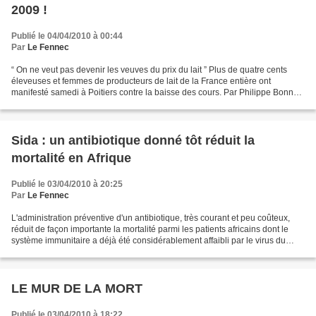
2009 !
Publié le 04/04/2010 à 00:44
Par
Le Fennec
“ On ne veut pas devenir les veuves du prix du lait ” Plus de quatre cents
éleveuses et femmes de producteurs de lait de la France entière ont
manifesté samedi à Poitiers contre la baisse des cours. Par Philippe Bonnet
et Marie-Laure Aveline - lanouvellerepublique.fr...
Sida : un antibiotique donné tôt réduit la
mortalité en Afrique
Publié le 03/04/2010 à 20:25
Par
Le Fennec
L'administration préventive d'un antibiotique, très courant et peu coûteux,
réduit de façon importante la mortalité parmi les patients africains dont le
système immunitaire a déjà été considérablement affaibli par le virus du
sida, selon une étude publiée...
LE MUR DE LA MORT
Publié le 03/04/2010 à 18:22