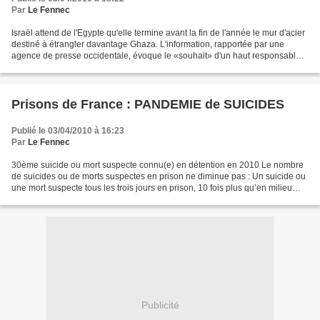
Par
Le Fennec
Israël attend de l'Egypte qu'elle termine avant la fin de l'année le mur d'acier
destiné à étrangler davantage Ghaza. L'information, rapportée par une
agence de presse occidentale, évoque le «souhait» d'un haut responsable
israélien anonyme. Mais la lecture...
Prisons de France : PANDEMIE de SUICIDES
Publié le 03/04/2010 à 16:23
Par
Le Fennec
30ème suicide ou mort suspecte connu(e) en détention en 2010 Le nombre
de suicides ou de morts suspectes en prison ne diminue pas : Un suicide ou
une mort suspecte tous les trois jours en prison, 10 fois plus qu’en milieu
libre. Nous exigeons la vérité...
Publicité