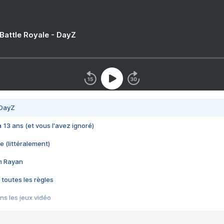
 Battle Royale - DayZ
 DayZ
 a 13 ans (et vous l'avez ignoré)
e (littéralement)
im Rayan
 toutes les règles
s les jeux vidéo
us choquant de Rockstar ? - Le scandale BULLY