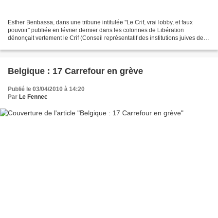
Esther Benbassa, dans une tribune intitulée "Le Crif, vrai lobby, et faux
pouvoir" publiée en février dernier dans les colonnes de Libération
dénonçait vertement le Crif (Conseil représentatif des institutions juives de
France). Petit extrait : "Qu’est-ce...
Belgique : 17 Carrefour en grève
Publié le 03/04/2010 à 14:20
Par
Le Fennec