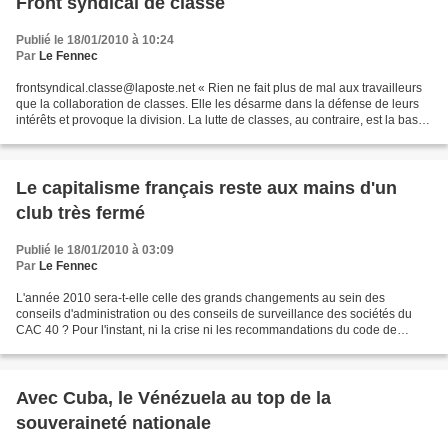
Front syndical de classe
Publié le 18/01/2010 à 10:24
Par
Le Fennec
frontsyndical.classe@laposte.net « Rien ne fait plus de mal aux travailleurs
que la collaboration de classes. Elle les désarme dans la défense de leurs
intérêts et provoque la division. La lutte de classes, au contraire, est la base
de l'unité, son motif...
Le capitalisme français reste aux mains d'un
club très fermé
Publié le 18/01/2010 à 03:09
Par
Le Fennec
L'année 2010 sera-t-elle celle des grands changements au sein des
conseils d'administration ou des conseils de surveillance des sociétés du
CAC 40 ? Pour l'instant, ni la crise ni les recommandations du code de
bonnes pratiques édictées fin 2000, n'ont...
Avec Cuba, le Vénézuela au top de la
souveraineté nationale