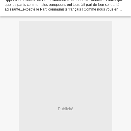
Appel à la solidarité du Parti Communiste de Bohême-Moravie A noter que
que les partis communistes européens ont tous fait part de leur solidarité
agissante...excepté le Parti communiste français ! Comme nous vous en
avions déjà fait part, au cours des...
Publicité