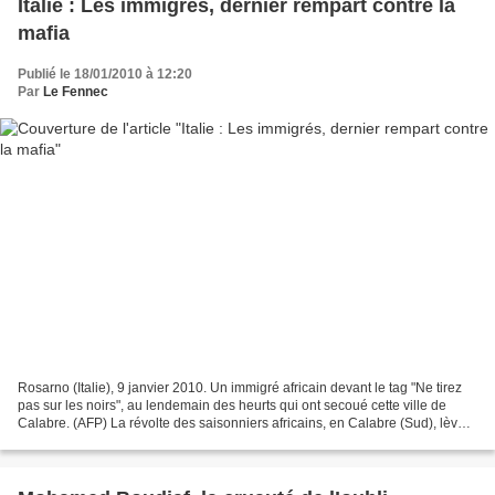
Italie : Les immigrés, dernier rempart contre la
mafia
Publié le 18/01/2010 à 12:20
Par
Le Fennec
Rosarno (Italie), 9 janvier 2010. Un immigré africain devant le tag "Ne tirez
pas sur les noirs", au lendemain des heurts qui ont secoué cette ville de
Calabre. (AFP) La révolte des saisonniers africains, en Calabre (Sud), lève
une fois encore le voile...