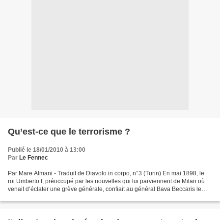
Qu’est-ce que le terrorisme ?
Publié le 18/01/2010 à 13:00
Par
Le Fennec
Par Mare Almani - Traduit de Diavolo in corpo, n°3 (Turin) En mai 1898, le
roi Umberto I, préoccupé par les nouvelles qui lui parviennent de Milan où
venait d’éclater une grève générale, confiait au général Bava Beccaris le
soin de réprimer la révolte....