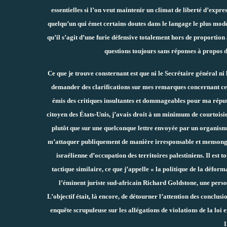
essentielles si l’on veut maintenir un climat de liberté d’exp
quelqu’un qui émet certains doutes dans le langage le plus modéré
qu’il s’agit d’une furie défensive totalement hors de proportio
questions toujours sans réponses à propos d
Ce que je trouve consternant est que ni le Secrétaire général ni
demander des clarifications sur mes remarques concernant ces s
émis des critiques insultantes et dommageables pour ma réputa
citoyen des États-Unis, j’avais droit à un minimum de courtoisie, 
plutôt que sur une quelconque lettre envoyée par un organism
m’attaquer publiquement de manière irresponsable et mensongère
israélienne d’occupation des territoires palestiniens. Il est 
tactique similaire, ce que j’appelle « la politique de la déform
l’éminent juriste sud-africain Richard Goldstone, une perso
L’objectif était, là encore, de détourner l’attention des conclu
enquête scrupuleuse sur les allégations de violations de la loi 
1