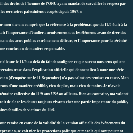
il des droits de l’homme de l’ONU ayant mandat de surveiller le respect par
les territoires palestiniens occupés depuis 1967. »
sur mon site ont compris que la référence à la problématique du 11/9 était à la
 était l’importance d’étudier attentivement tous les éléments avant de tirer des
rnant des actes publics extrêmement délicats, et l’importance pour la sérénité
 une conclusion de manière responsable.
ielle sur le 11/9 au-delà du fait de souligner ce que savent tous ceux qui ont
ertains trous dans l’explication officielle qui donnent lieu à toute une série
sion [d’enquête sur le 11-Septembre] n’a pas calmé ces remises en cause. Mon
rous d’une manière crédible, rien de plus, mais rien de moins. Je n’avais
émoire collective du 11/9 aux USA ou ailleurs. Bien au contraire, ma volonté
rait de clore les doutes toujours vivants chez une partie importante du public,
aines familles de victimes du 11/9.
 toute remise en cause de la validité de la version officielle des événements du
expression, se voit nier les protections politique et morale qui sont pourtant