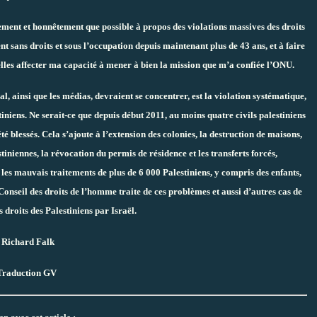
ment et honnêtement que possible à propos des violations massives des droits
t sans droits et sous l’occupation depuis maintenant plus de 43 ans, et à faire
lles affecter ma capacité à mener à bien la mission que m’a confiée l’ONU.
l, ainsi que les médias, devraient se concentrer, est la violation systématique,
tiniens. Ne serait-ce que depuis début 2011, au moins quatre civils palestiniens
été blessés. Cela s’ajoute à l’extension des colonies, la destruction de maisons,
tiniennes, la révocation du permis de résidence et les transferts forcés,
 les mauvais traitements de plus de 6 000 Palestiniens, y compris des enfants,
Conseil des droits de l’homme traite de ces problèmes et aussi d’autres cas de
 droits des Palestiniens par Israël.
Richard Falk
Traduction GV