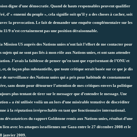
ression digne d’une démocratie. Quand de hauts responsables peuvent qualifier
, d’ « ennemi du peuple », cela signifie soit qu’il y a des choses à cacher, soit
n avec la provocation. Le fait de demander une enquête complémentaire sur les
u 11/9 n’est certainement pas une position déraisonnable.
 la Mission US auprès des Nations unies n’ont fait l’effort de me contacter pour
ujets qui ne sont pas liés à mon rôle aux Nations unies, et ont sans attendre
tion. J’avais la faiblesse de penser qu’en tant que représentant de l’ONU et
et, de façon plus substantielle, que toute critique serait basée sur ce que je dis
e de surveillance des Nations unies qui a pris pour habitude de constamment
, sans doute pour détourner l’attention de mes critiques envers la politique
toujours plus tentant de tirer sur le messager que d’entendre le message. Une
ation » a été utilisée voilà un an lors d’une misérable tentative de discréditer
nne à la réputation irréprochable en tant que fonctionnaire international.
sions dévastatrices du rapport Goldstone remis aux Nations unies, résultat d’une
en lien avec les attaques israéliennes sur Gaza entre le 27 décembre 2008 et le
8 janvier 2009.