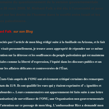
e domaine du questionnement de la version gouvernementale
e 26 mars 2008, M. Richard Falk a été élu à l’unanimité et pour
sur les droits de l’homme dans le conflit entre Israël et les
es palestiniens.
ard Falk
,
sur son Blog
scités par
l’article de mon blog rédigé suite à la fusillade en Arizona
, et le fait
 visait personnellement, je trouve assez approprié de répondre sur ce même
tention sur la détresse et les souffrances du peuple palestinien qui est maintenu
ciales comme la liberté d’expression, l’équité dans les discours publics et un
r les affaires délicates et controversées de l’État.
 États-Unis auprès de l’ONU ont
sévèrement critiqué
certaines des remarques
ts du 11/9. Ils ont qualifié les vues qui y étaient exprimées d’ « ignobles et
 absurdes ». Leurs commentaires ont apparemment été faits suite à une lettre
ganisation] de surveillance de l’ONU, une Organisation non gouvernementale
é l’attention sur ce passage de mon blog. L’ambassadeur Rice a demandé mon