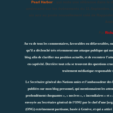
Pearl Harbor
", qui reste une référence dans l
américaine sur les événements du 11-Septembre.
L
six ans au poste nouvellement créé de Rapporteur 
Arab
Par
Rich
Au vu de tous les commentaires, favorables ou défavorables, su
qu’il a déclenché très récemment une attaque publique qui me
blog afin de clarifier ma position actuelle, et de recentrer l’at
en captivité. Derrière tout cela se trouvent des questions cru
traitement médiatique responsable su
Le Secrétaire général des Nations unies et l’ambassadeur des
publiées sur mon blog personnel, qui mentionnaient les attenta
profondément choquantes », « nocives », « incendiaires » et «
envoyée au Secrétaire général de l’ONU par le chef d’une [or
(ONG) extrêmement partisane, basée à Genève, et qui a attir