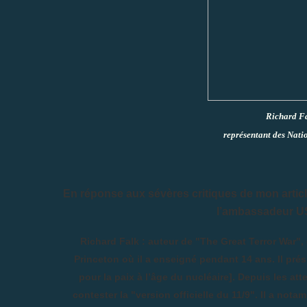
Richard Fa
représentant des Nati
En réponse aux sévères critiques de mon article 
l’ambassadeur US
Richard Falk
: auteur de "The Great Terror War", 
Princeton où il a enseigné pendant 14 ans. Il pré
pour la paix à l’âge du nucléaire]. Depuis les at
contester la "version officielle du 11/9". Il a nota