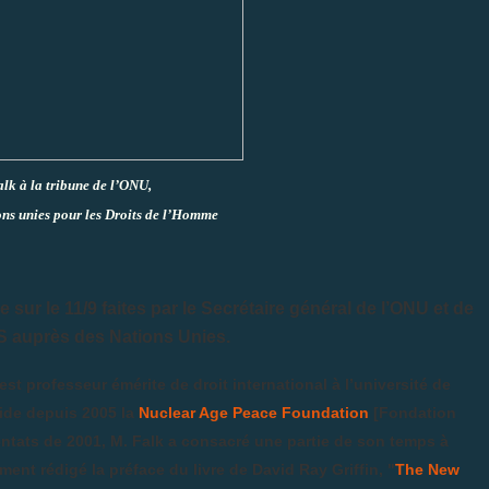
lk à la tribune de l’ONU,
ons unies pour les Droits de l’Homme
sur le 11/9 faites par le Secrétaire général de l’ONU et de
 auprès des Nations Unies.
est professeur émérite de droit international à l’université de
side depuis 2005 la
Nuclear Age Peace Foundation
[Fondation
tentats de 2001, M. Falk a consacré une partie de son temps à
mment rédigé la préface du livre de David Ray Griffin, "
The New