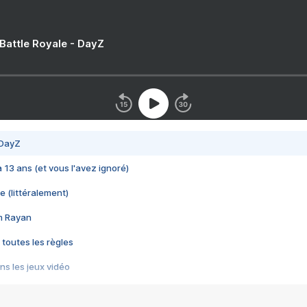
 Battle Royale - DayZ
 DayZ
 a 13 ans (et vous l'avez ignoré)
e (littéralement)
im Rayan
 toutes les règles
s les jeux vidéo
us choquant de Rockstar ? - Le scandale BULLY