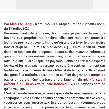
Par
Mao Tse Tung
- Mars 1927 - Le Drapeau rouge (Canada) n°236
du 17 juillet 2010
Devenues l'autorité suprême, les unions paysannes ferment la
bouche aux propriétaires fonciers; elles ont réduit en poussière
leur prestige - cela revient à dire qu'on a jeté à terre le propriétaire
foncier et qu'on lui a mis le pied dessus. [...] La foule fait irruption
dans les maisons des despotes locaux et des mauvais hobereaux
qui sont contre les unions paysannes; on égorge les cochons, on
rafle le grain. Il arrive que les paysans viennent chez les despotes
locaux et les mauvais hobereaux et se prélassent un moment sur
les lits incrustés d'ivoire de leurs filles et de leurs brus. Ils arrêtent
des gens à la moindre occasion, les coiffent de grands bonnets de
papier et les promènent à travers le village, en disant:
«Tu sais à
présent à qui tu as affaire, sale hobereau! »
Les paysans font ce
qu'ils veulent.
C'est le monde renversé, et une espèce de terreur règne ainsi à la
campagne. C'est ce que certains appellent commettre des «excès»,
«courber en sens inverse aux fins de redresser», «commettre des
actes scandaleux». En apparence, de tels jugements semblent