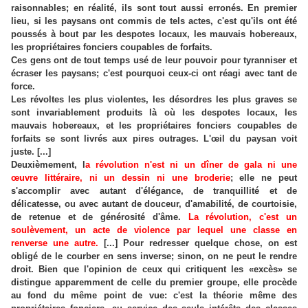
raisonnables; en réalité, ils sont tout aussi erronés. En premier
lieu, si les paysans ont commis de tels actes, c'est qu'ils ont été
poussés à bout par les despotes locaux, les mauvais hobereaux,
les propriétaires fonciers coupables de forfaits.
Ces gens ont de tout temps usé de leur pouvoir pour tyranniser et
écraser les paysans; c'est pourquoi ceux-ci ont réagi avec tant de
force.
Les révoltes les plus violentes, les désordres les plus graves se
sont invariablement produits là où les despotes locaux, les
mauvais hobereaux, et les propriétaires fonciers coupables de
forfaits se sont livrés aux pires outrages. L'œil du paysan voit
juste. [...]
Deuxièmement, l
a révolution n'est ni un dîner de gala ni une
œuvre littéraire, ni un dessin ni une broderie
; elle ne peut
s'accomplir avec autant d'élégance, de tranquillité et de
délicatesse, ou avec autant de douceur, d'amabilité, de courtoisie,
de retenue et de générosité d'âme.
La révolution, c'est un
soulèvement, un acte de violence par lequel une classe en
renverse une autre.
[...] Pour redresser quelque chose, on est
obligé de le courber en sens inverse; sinon, on ne peut le rendre
droit. Bien que l'opinion de ceux qui critiquent les «excès» se
distingue apparemment de celle du premier groupe, elle procède
au fond du même point de vue: c'est la théorie même des