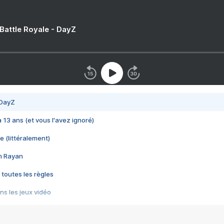
 Battle Royale - DayZ
 DayZ
 a 13 ans (et vous l'avez ignoré)
e (littéralement)
im Rayan
 toutes les règles
s les jeux vidéo
us choquant de Rockstar ? - Le scandale BULLY