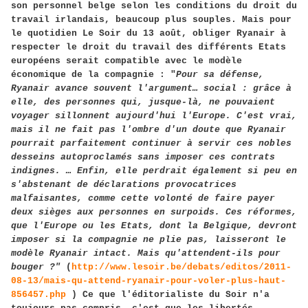
son personnel belge selon les conditions du droit du
travail irlandais, beaucoup plus souples. Mais pour
le quotidien Le Soir du 13 août, obliger Ryanair à
respecter le droit du travail des différents Etats
européens serait compatible avec le modèle
économique de la compagnie : "
Pour sa défense,
Ryanair avance souvent l'argument… social : grâce à
elle, des personnes qui, jusque-là, ne pouvaient
voyager sillonnent aujourd'hui l'Europe. C'est vrai,
mais il ne fait pas l'ombre d'un doute que Ryanair
pourrait parfaitement continuer à servir ces nobles
desseins autoproclamés sans imposer ces contrats
indignes. … Enfin, elle perdrait également si peu en
s'abstenant de déclarations provocatrices
malfaisantes, comme cette volonté de faire payer
deux sièges aux personnes en surpoids. Ces réformes,
que l'Europe ou les Etats, dont la Belgique, devront
imposer si la compagnie ne plie pas, laisseront le
modèle Ryanair intact. Mais qu'attendent-ils pour
bouger ?"
(
http://www.lesoir.be/debats/editos/2011-
08-13/mais-qu-attend-ryanair-pour-voler-plus-haut-
856457.php
) Ce que l'éditorialiste du Soir n'a