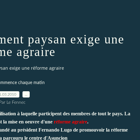
ent paysan exige une
me agraire
an exige une réforme agraire
commence chaque matin
1.03.2010
…
Par Le Fennec
isation à laquelle participent des membres de tout le pays. La
t la mise en oeuvre d'une
réforme agraire
.
andé au président Fernando Lugo de promouvoir la réforme
a parcouru le centre d'Asuncion