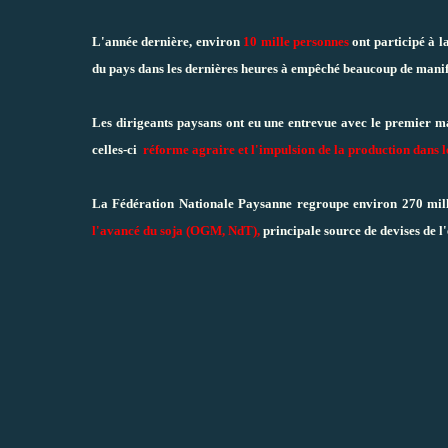
L'année dernière, environ
10 mille personnes
ont participé à la
du pays dans les dernières heures à empêché beaucoup de manifes
Les dirigeants paysans ont eu une entrevue avec le premier ma
celles-ci
réforme agraire et l'impulsion de la production dans
La Fédération Nationale Paysanne regroupe environ 270 mille
l'avancé du soja (OGM, NdT),
principale source de devises de l