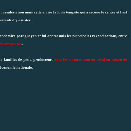
 manifestation mais cette année la forte tempête qui a secoué le centre et l'est
tants d'y assister.
ndataire paraguayen et lui ont trasmis les principales revendications, entre
 les campagnes
.
 familles de petits producteurs
dont les cultures sont en recul en raison de
'économie nationale.