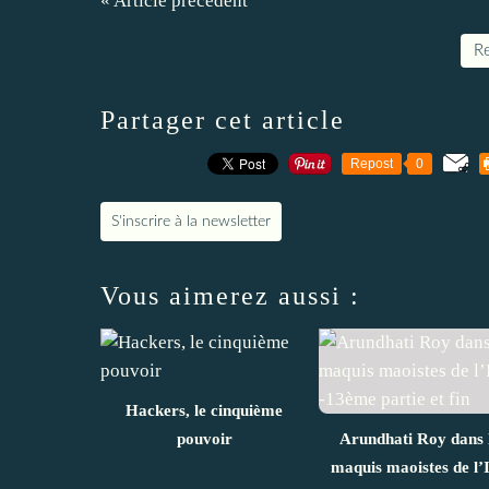
« Article précédent
Re
Partager cet article
Repost
0
S'inscrire à la newsletter
Vous aimerez aussi :
Hackers, le cinquième
pouvoir
Arundhati Roy dans 
maquis maoistes de l’