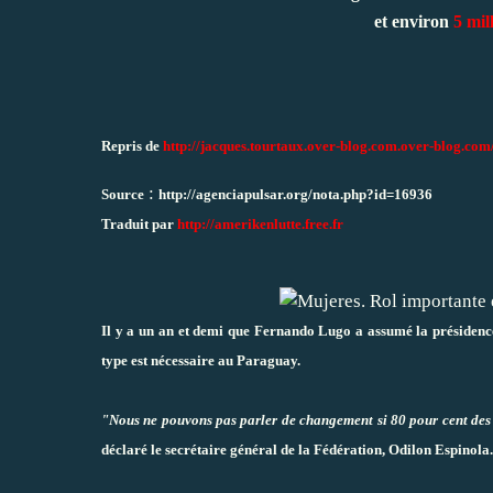
et environ
5
mil
Repris de
http://jacques.tourtaux.over-blog.com.over-blog.com
:
Source
http://agenciapulsar.org/nota.php?id=16936
Traduit par
http://amerikenlutte.free.fr
Il y a un an et demi que Fernando Lugo a assumé la présidence.
type est nécessaire au Paraguay.
"Nous ne pouvons pas parler de changement si 80 pour cent des t
déclaré le secrétaire général de la Fédération, Odilon Espinola.