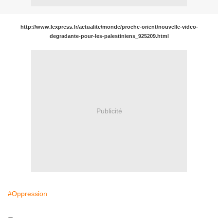
http://www.lexpress.fr/actualite/monde/proche-orient/nouvelle-video-
degradante-pour-les-palestiniens_925209.html
Publicité
#Oppression