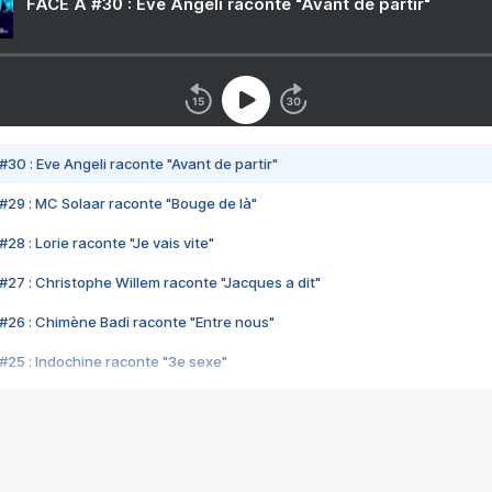
FACE A #30 : Eve Angeli raconte "Avant de partir"
#30 : Eve Angeli raconte "Avant de partir"
#29 : MC Solaar raconte "Bouge de là"
28 : Lorie raconte "Je vais vite"
#27 : Christophe Willem raconte "Jacques a dit"
#26 : Chimène Badi raconte "Entre nous"
#25 : Indochine raconte "3e sexe"
#24 : Zaho raconte "C'est chelou"
#23 : Patrick Bruel raconte "Au café des délices"
#22 : Kyo raconte "Le chemin"