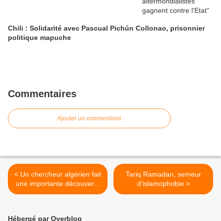
Chili : Solidarité avec Pascual Pichún Collonao, prisonnier
politique mapuche
Commentaires
Ajouter un commentaire
< Un chercheur algérien fait
Tariq Ramadan, semeur
une importante découverte
d’islamophobie >
: Nouvel espoir pour le
traitement du cancer
Hébergé par Overblog