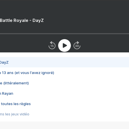
 Battle Royale - DayZ
 DayZ
 a 13 ans (et vous l'avez ignoré)
e (littéralement)
im Rayan
 toutes les règles
s les jeux vidéo
us choquant de Rockstar ? - Le scandale BULLY