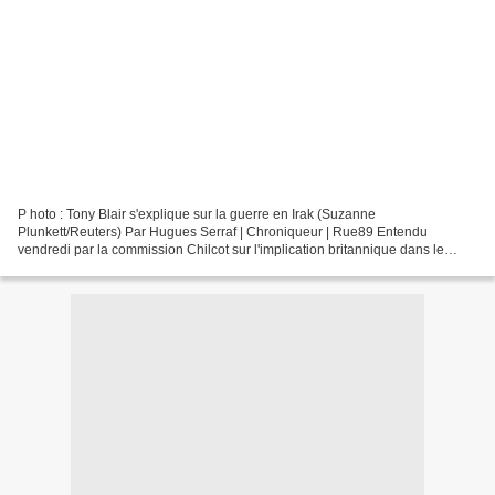
P hoto : Tony Blair s'explique sur la guerre en Irak (Suzanne
Plunkett/Reuters) Par Hugues Serraf | Chroniqueur | Rue89 Entendu
vendredi par la commission Chilcot sur l'implication britannique dans le
conflit irakien, Tony Blair a refusé de se dédire,...