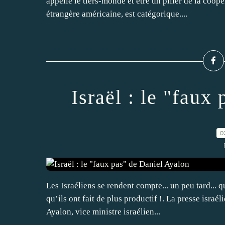
appelle le tiers-monde et être un pilier de la coopé
étrangère américaine, est catégorique....
Israël : le "faux
0
Les Israéliens se rendent compte... un peu tard... 
qu’ils ont fait de plus productif !. La presse israé
Ayalon, vice ministre israélien...