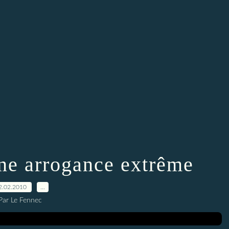
une arrogance extrême
2.02.2010
…
Par Le Fennec