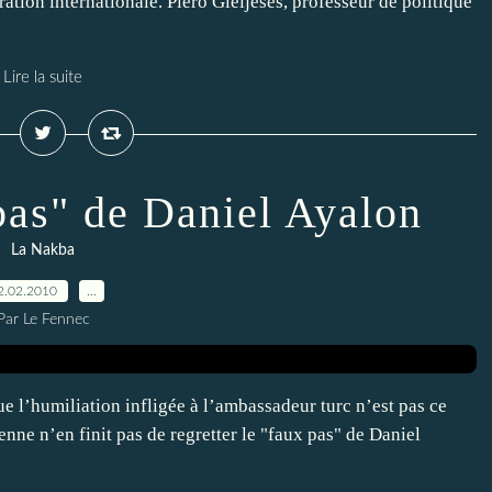
ration internationale. Piero Gleijeses, professeur de politique
Lire la suite
 pas" de Daniel Ayalon
La Nakba
2.02.2010
…
Par Le Fennec
que l’humiliation infligée à l’ambassadeur turc n’est pas ce
lienne n’en finit pas de regretter le "faux pas" de Daniel